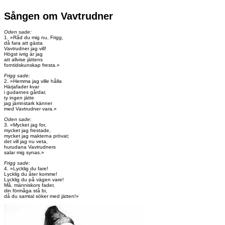
Sången om Vavtrudner
Oden sade:
1. »Råd du mig nu, Frigg,
då fara att gästa
Vavtrudner jag vill!
Högst ivrig är jag
att allvise jättens
forntidskunskap fresta.»
Frigg sade:
2. »Hemma jag ville hålla
Härjafader kvar
i gudarnes gårdar,
ty ingen jätte
jag jämnstark känner
med Vavtrudner vara.»
Oden sade:
3. »Mycket jag for,
mycket jag frestade,
mycket jag makterna prövat;
det vill jag nu veta,
hurudana Vavtrudners
salar mig synas.»
Frigg sade:
4. »Lycklig du fare!
Lycklig du åter komme!
Lycklig du på vägen vare!
Må, människors fader,
din förmåga stå bi,
då du samtal söker med jätten!»