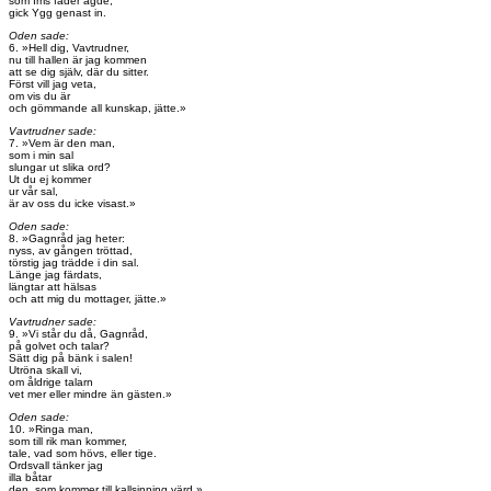
som Ims fader ägde,
gick Ygg genast in.
Oden sade:
6. »Hell dig, Vavtrudner,
nu till hallen är jag kommen
att se dig själv, där du sitter.
Först vill jag veta,
om vis du är
och gömmande all kunskap, jätte.»
Vavtrudner sade:
7. »Vem är den man,
som i min sal
slungar ut slika ord?
Ut du ej kommer
ur vår sal,
är av oss du icke visast.»
Oden sade:
8. »Gagnråd jag heter:
nyss, av gången tröttad,
törstig jag trädde i din sal.
Länge jag färdats,
längtar att hälsas
och att mig du mottager, jätte.»
Vavtrudner sade:
9. »Vi står du då, Gagnråd,
på golvet och talar?
Sätt dig på bänk i salen!
Utröna skall vi,
om åldrige talarn
vet mer eller mindre än gästen.»
Oden sade:
10. »Ringa man,
som till rik man kommer,
tale, vad som hövs, eller tige.
Ordsvall tänker jag
illa båtar
den, som kommer till kallsinning värd.»