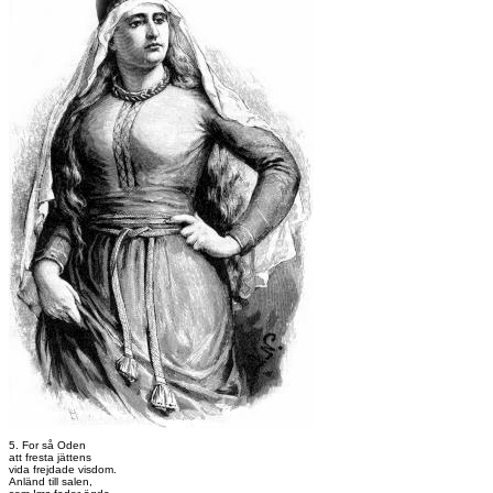
5. For så Oden
att fresta jättens
vida frejdade visdom.
Anländ till salen,