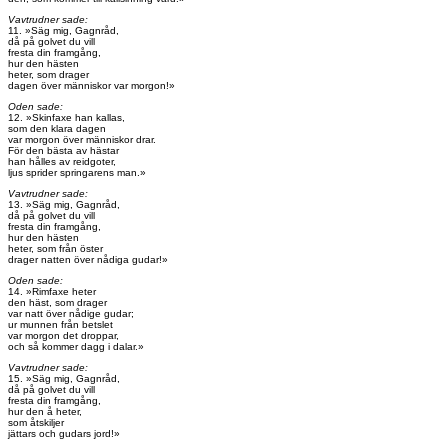
Vavtrudner sade:
11. »Säg mig, Gagnråd,
då på golvet du vill
fresta din framgång,
hur den hästen
heter, som drager
dagen över människor var morgon!»
Oden sade:
12. »Skinfaxe han kallas,
som den klara dagen
var morgon över människor drar.
För den bästa av hästar
han hålles av reidgoter,
ljus sprider springarens man.»
Vavtrudner sade:
13. »Säg mig, Gagnråd,
då på golvet du vill
fresta din framgång,
hur den hästen
heter, som från öster
drager natten över nådiga gudar!»
Oden sade:
14. »Rimfaxe heter
den häst, som drager
var natt över nådige gudar;
ur munnen från betslet
var morgon det droppar,
och så kommer dagg i dalar.»
Vavtrudner sade:
15. »Säg mig, Gagnråd,
då på golvet du vill
fresta din framgång,
hur den å heter,
som åtskiljer
jättars och gudars jord!»