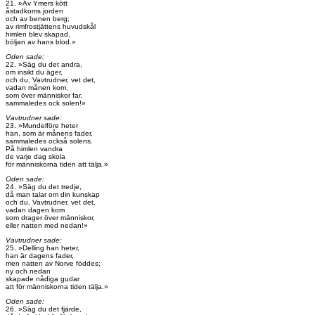
21. »Av Ymers kött
åstadkoms jorden
och av benen berg;
av rimfrostjättens huvudskål
himlen blev skapad,
böljan av hans blod.»
Oden sade:
22. »Säg du det andra,
om insikt du äger,
och du, Vavtrudner, vet det,
vadan månen kom,
som över människor far,
sammaledes ock solen!»
Vavtrudner sade:
23. »Mundelföre heter
han, som är månens fader,
sammaledes också solens.
På himlen vandra
de varje dag skola
för människorna tiden att tälja.»
Oden sade:
24. »Säg du det tredje,
då man talar om din kunskap
och du, Vavtrudner, vet det,
vadan dagen kom
som drager över människor,
eller natten med nedan!»
Vavtrudner sade:
25. »Delling han heter,
han är dagens fader,
men natten av Norve föddes;
ny och nedan
skapade nådiga gudar
att för människorna tiden tälja.»
Oden sade:
26. »Säg du det fjärde,