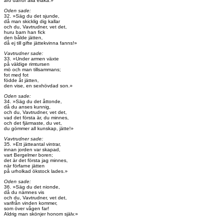
äro därför alla elaka.»
Oden sade:
32. »Säg du det sjunde,
då man skicklig dig kallar
och du, Vavtrudner, vet det,
huru barn han fick
den bålde jätten,
då ej till gifte jättekvinna fanns!»
Vavtrudner sade:
33. »Under armen växte
på väldige rimtursen
mö och man tillsammans;
fot med fot
födde åt jätten,
den vise, en sexhövdad son.»
Oden sade:
34. »Säg du det åttonde,
då du anses kunnig,
och du, Vavtrudner, vet det,
vad det första är, du minnes,
och det fjärmaste, du vet,
du gömmer all kunskap, jätte!»
Vavtrudner sade:
35. »Ett jätteantal vintrar,
innan jorden var skapad,
vart Bergelmer boren;
det är det första jag minnes,
när förfarne jätten
på urholkad ökstock lades.»
Oden sade:
36. »Säg du det nionde,
då du nämnes vis
och du, Vavtrudner, vet det,
varifrån vinden kommer,
som över vågen far!
Aldrig man skönjer honom själv.»