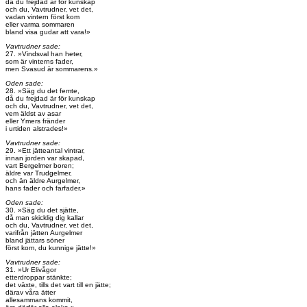
då du frejdad är för kunskap
och du, Vavtrudner, vet det,
vadan vintern först kom
eller varma sommaren
bland visa gudar att vara!»
Vavtrudner sade:
27. »Vindsval han heter,
som är vinterns fader,
men Svasud är sommarens.»
Oden sade:
28. »Säg du det femte,
då du frejdad är för kunskap
och du, Vavtrudner, vet det,
vem äldst av asar
eller Ymers fränder
i urtiden alstrades!»
Vavtrudner sade:
29. »Ett jätteantal vintrar,
innan jorden var skapad,
vart Bergelmer boren;
äldre var Trudgelmer,
och än äldre Aurgelmer,
hans fader och farfader.»
Oden sade:
30. »Säg du det sjätte,
då man skicklig dig kallar
och du, Vavtrudner, vet det,
varifrån jätten Aurgelmer
bland jättars söner
först kom, du kunnige jätte!»
Vavtrudner sade:
31. »Ur Elivågor
etterdroppar stänkte;
det växte, tills det vart till en jätte;
därav våra ätter
allesammans kommit,