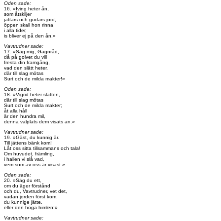
Oden sade:
16. »Iving heter ån,
som åtskiljer
jättars och gudars jord;
öppen skall hon rinna
i alla tider,
is bliver ej på den ån.»
Vavtrudner sade:
17. »Säg mig, Gagnråd,
då på golvet du vill
fresta din framgång,
vad den slätt heter,
där till slag mötas
Surt och de milda makter!»
Oden sade:
18. »Vigrid heter slätten,
där till slag mötas
Surt och de milda makter;
åt alla håll
är den hundra mil,
denna valplats dem visats an.»
Vavtrudner sade:
19. »Gäst, du kunnig är.
Till jättens bänk kom!
Låt oss sitta tillsammans och tala!
Om huvudet, främling,
i hallen vi slå vad,
vem som av oss är visast.»
Oden sade:
20. »Säg du ett,
om du äger förstånd
och du, Vavtrudner, vet det,
vadan jorden först kom,
du kunnige jätte,
eller den höga himlen!»
Vavtrudner sade: