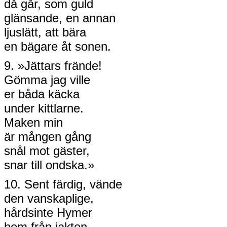
då går, som guld
glänsande, en annan
ljuslätt, att bära
en bägare åt sonen.
9. »Jättars frände!
Gömma jag ville
er båda käcka
under kittlarne.
Maken min
är mången gång
snål mot gäster,
snar till ondska.»
10. Sent färdig, vände
den vanskaplige,
hårdsinte Hymer
hem från jakten.