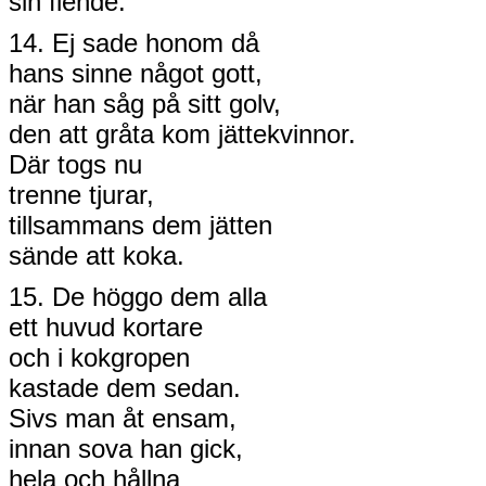
sin fiende.
14. Ej sade honom då
hans sinne något gott,
när han såg på sitt golv,
den att gråta kom jättekvinnor.
Där togs nu
trenne tjurar,
tillsammans dem jätten
sände att koka.
15. De höggo dem alla
ett huvud kortare
och i kokgropen
kastade dem sedan.
Sivs man åt ensam,
innan sova han gick,
hela och hållna