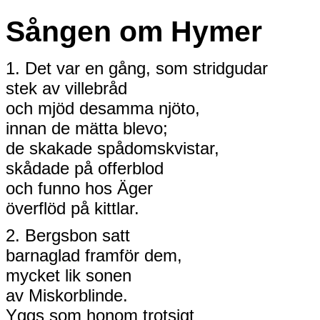
Sången om Hymer
1. Det var en gång, som stridgudar
stek av villebråd
och mjöd desamma njöto,
innan de mätta blevo;
de skakade spådomskvistar,
skådade på offerblod
och funno hos Äger
överflöd på kittlar.
2. Bergsbon satt
barnaglad framför dem,
mycket lik sonen
av Miskorblinde.
Yggs som honom trotsigt