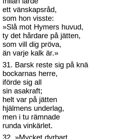
frillan lärde
ett vänskapsråd,
som hon visste:
»Slå mot Hymers huvud,
ty det hårdare på jätten,
som vill dig pröva,
än varje kalk är.»
31. Barsk reste sig på knä
bockarnas herre,
iförde sig all
sin asakraft;
helt var på jätten
hjälmens underlag,
men i tu rämnade
runda vinkärlet.
32. »Mycket dyrbart