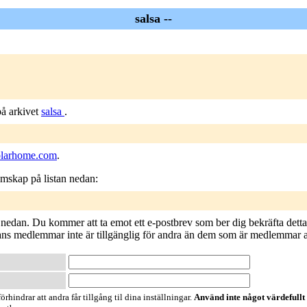
salsa --
 på arkivet
salsa
.
olarhome.com
.
lemskap på listan nedan:
 nedan. Du kommer att ta emot ett e-postbrev som ber dig bekräfta detta,
tlistans medlemmar inte är tillgänglig för andra än dem som är medlemmar a
örhindrar att andra får tillgång til dina inställningar.
Använd inte något värdefullt