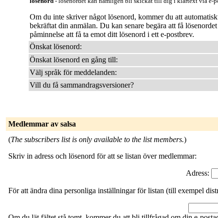
lösenord
- lösenordet kan nämligen bli skickat till dig i klartext via e-p
Om du inte skriver något lösenord, kommer du att automatiskt b
bekräftat din anmälan. Du kan senare begära att få lösenorde
påminnelse att få ta emot ditt lösenord i ett e-postbrev.
Önskat lösenord:
Önskat lösenord en gång till:
Välj språk för meddelanden:
Vill du få sammandragsversioner?
Medlemmar av salsa
(
The subscribers list is only available to the list members.
)
Skriv in adress och lösenord för att se listan över medlemmar:
Adress:
För att ändra dina personliga inställningar för listan (till exempel dist
Om du lät fältet stå tomt, kommer du att bli tillfrågad om din e-posta